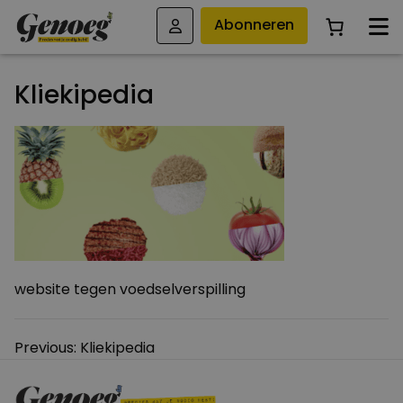
Abonneren
Kliekipedia
website tegen voedselverspilling
Bericht
Previous:
Kliekipedia
navigatie