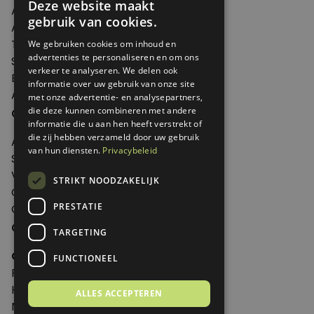
Deze website maakt
Artikelen
gebruik van cookies.
Agenda
Thema's
We gebruiken cookies om inhoud en
advertenties te personaliseren en om ons
Shop
verkeer te analyseren. We delen ook
Edities
informatie over uw gebruik van onze site
Abonneren
met onze advertentie- en analysepartners,
Over Genoeg
die deze kunnen combineren met andere
informatie die u aan hen heeft verstrekt of
die zij hebben verzameld door uw gebruik
Adverteren
van hun diensten.
Privacybeleid
Samenwerken
Verkooppunten
STRIKT NOODZAKELIJK
Over Genoeg
PRESTATIE
Contact
Contactgegevens
TARGETING
Genoeg
FUNCTIONEEL
Postbus 595 - 3700 AN Zeist
Huis ter Heideweg 13 - 3705MA Zeist
ALLES ACCEPTEREN
Nederland