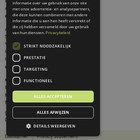
Edities
informatie over uw gebruik van onze site
Abonneren
met onze advertentie- en analysepartners,
Over Genoeg
die deze kunnen combineren met andere
informatie die u aan hen heeft verstrekt of
die zij hebben verzameld door uw gebruik
Adverteren
van hun diensten.
Privacybeleid
Samenwerken
Verkooppunten
STRIKT NOODZAKELIJK
Over Genoeg
PRESTATIE
Contact
Contactgegevens
TARGETING
Genoeg
FUNCTIONEEL
Postbus 595 - 3700 AN Zeist
Huis ter Heideweg 13 - 3705MA Zeist
ALLES ACCEPTEREN
Nederland
genoeg@spabonneeservice.nl
ALLES AFWIJZEN
088-1102091
DETAILS WEERGEVEN
Disclaimer
Privacy Statement