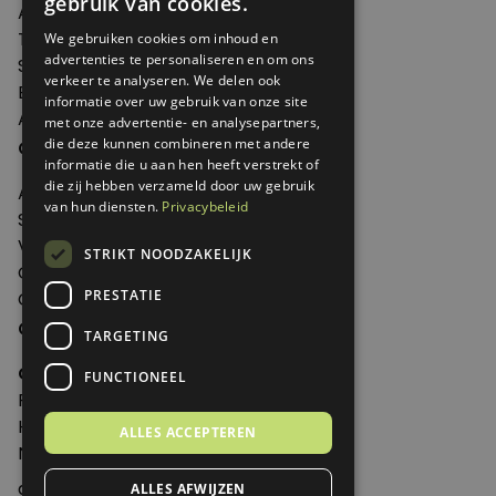
gebruik van cookies.
Agenda
Thema's
We gebruiken cookies om inhoud en
advertenties te personaliseren en om ons
Shop
verkeer te analyseren. We delen ook
Edities
informatie over uw gebruik van onze site
Abonneren
met onze advertentie- en analysepartners,
Over Genoeg
die deze kunnen combineren met andere
informatie die u aan hen heeft verstrekt of
die zij hebben verzameld door uw gebruik
Adverteren
van hun diensten.
Privacybeleid
Samenwerken
Verkooppunten
STRIKT NOODZAKELIJK
Over Genoeg
PRESTATIE
Contact
Contactgegevens
TARGETING
Genoeg
FUNCTIONEEL
Postbus 595 - 3700 AN Zeist
Huis ter Heideweg 13 - 3705MA Zeist
ALLES ACCEPTEREN
Nederland
genoeg@spabonneeservice.nl
ALLES AFWIJZEN