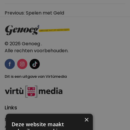
Bericht
Previous:
Spelen met Geld
navigatie
© 2026 Genoeg .
Alle rechten voorbehouden.
Dit is een uitgave van Virtùmedia
Links
×
Nieuws
Deze website maakt
Artikelen