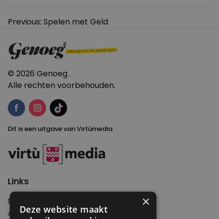
Bericht
Previous:
Spelen met Geld
navigatie
© 2026 Genoeg .
Alle rechten voorbehouden.
Dit is een uitgave van Virtùmedia
Links
×
Nieuws
Deze website maakt
Artikelen