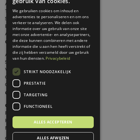
gebruik van cookies.
Agenda
Thema's
We gebruiken cookies om inhoud en
advertenties te personaliseren en om ons
Shop
verkeer te analyseren. We delen ook
Edities
informatie over uw gebruik van onze site
Abonneren
met onze advertentie- en analysepartners,
Over Genoeg
die deze kunnen combineren met andere
informatie die u aan hen heeft verstrekt of
die zij hebben verzameld door uw gebruik
Adverteren
van hun diensten.
Privacybeleid
Samenwerken
Verkooppunten
STRIKT NOODZAKELIJK
Over Genoeg
PRESTATIE
Contact
Contactgegevens
TARGETING
Genoeg
FUNCTIONEEL
Postbus 595 - 3700 AN Zeist
Huis ter Heideweg 13 - 3705MA Zeist
ALLES ACCEPTEREN
Nederland
genoeg@spabonneeservice.nl
ALLES AFWIJZEN