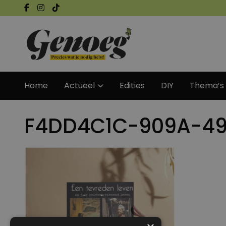
Home
Actueel
Edities
DIY
Thema’s
F4DD4C1C-909A-49