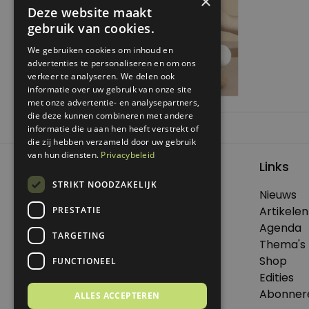
×
Deze website maakt
gebruik van cookies.
We gebruiken cookies om inhoud en
advertenties te personaliseren en om ons
verkeer te analyseren. We delen ook
informatie over uw gebruik van onze site
met onze advertentie- en analysepartners,
die deze kunnen combineren met andere
Bericht
informatie die u aan hen heeft verstrekt of
Previous:
Een tevreden leven
die zij hebben verzameld door uw gebruik
navigatie
van hun diensten.
Privacybeleid
Links
STRIKT NOODZAKELIJK
Nieuws
© 2026 Genoeg .
Artikelen
PRESTATIE
Alle rechten voorbehouden.
Agenda
TARGETING
Thema's
Shop
FUNCTIONEEL
Edities
Dit is een uitgave van Virtùmedia
Abonner
ALLES ACCEPTEREN