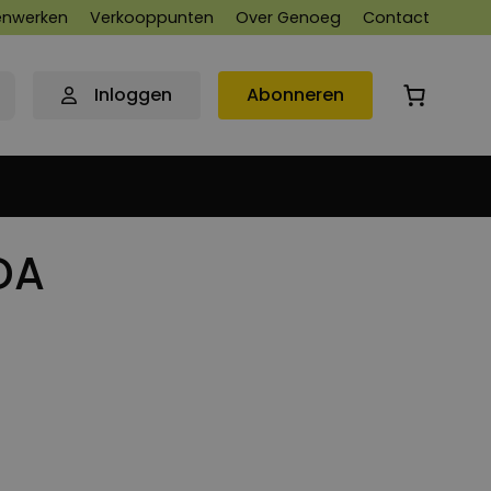
nwerken
Verkooppunten
Over Genoeg
Contact
Inloggen
Abonneren
DA