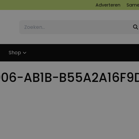
Adverteren
Same
Shop
06-AB1B-B55A2A16F9