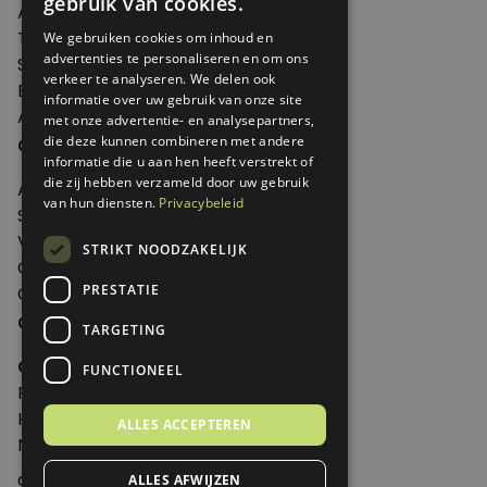
gebruik van cookies.
Agenda
Thema's
We gebruiken cookies om inhoud en
advertenties te personaliseren en om ons
Shop
verkeer te analyseren. We delen ook
Edities
informatie over uw gebruik van onze site
Abonneren
met onze advertentie- en analysepartners,
Over Genoeg
die deze kunnen combineren met andere
informatie die u aan hen heeft verstrekt of
die zij hebben verzameld door uw gebruik
Adverteren
van hun diensten.
Privacybeleid
Samenwerken
Verkooppunten
STRIKT NOODZAKELIJK
Over Genoeg
PRESTATIE
Contact
Contactgegevens
TARGETING
Genoeg
FUNCTIONEEL
Postbus 595 - 3700 AN Zeist
Huis ter Heideweg 13 - 3705MA Zeist
ALLES ACCEPTEREN
Nederland
genoeg@spabonneeservice.nl
ALLES AFWIJZEN