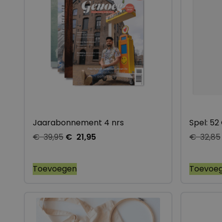
Jaarabonnement 4 nrs
Spel: 5
€
39,95
€
21,95
€
32,85
Toevoegen
Toevoe