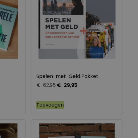
Spelen-met-Geld Pakket
€
62,95
€
29,95
Toevoegen