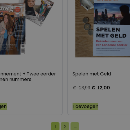
nnement + Twee eerder
Spelen met Geld
enen nummers
5
€
23,99
€
12,00
gen
Toevoegen
→
1
2