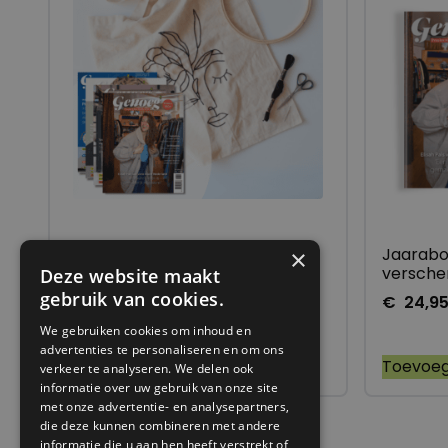
Upcycle pakket
Jaarabo
×
versch
Deze website maakt
gebruik van cookies.
€
59,95
€
29,95
€
24,9
We gebruiken cookies om inhoud en
advertenties te personaliseren en om ons
Toevoegen
Toevoe
verkeer te analyseren. We delen ook
informatie over uw gebruik van onze site
met onze advertentie- en analysepartners,
die deze kunnen combineren met andere
informatie die u aan hen heeft verstrekt of