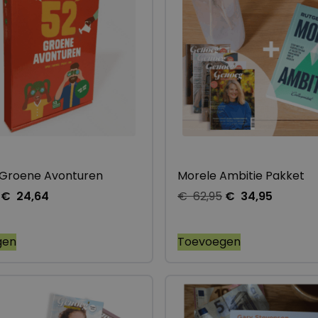
2 Groene Avonturen
Morele Ambitie Pakket
€
24,64
€
62,95
€
34,95
gen
Toevoegen