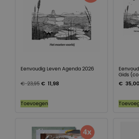
Eenvoudig Leven Agenda 2026
Eenvoud
Gids (c
€
23,95
€
11,98
€
35,0
Toevoegen
Toevoe