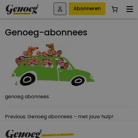
Abonneren
Genoeg-abonnees
genoeg abonnees
Bericht
Previous:
Genoeg abonnees – met jouw hulp!
navigatie