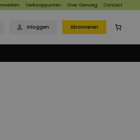
nwerken
Verkooppunten
Over Genoeg
Contact
Inloggen
Abonneren