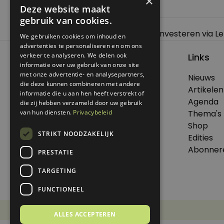
×
Deze website maakt
gebruik van cookies.
Bericht
Previous:
De impact van acht jaar investeren via 
We gebruiken cookies om inhoud en
navigatie
advertenties te personaliseren en om ons
verkeer te analyseren. We delen ook
Links
informatie over uw gebruik van onze site
met onze advertentie- en analysepartners,
Nieuws
die deze kunnen combineren met andere
© 2026 Genoeg .
Artikelen
informatie die u aan hen heeft verstrekt of
Alle rechten voorbehouden.
Agenda
die zij hebben verzameld door uw gebruik
van hun diensten.
Privacybeleid
Thema's
Shop
STRIKT NOODZAKELIJK
Edities
Dit is een uitgave van Virtùmedia
Abonner
PRESTATIE
TARGETING
FUNCTIONEEL
Disclaimer
Privacy Statement
ALLES ACCEPTEREN