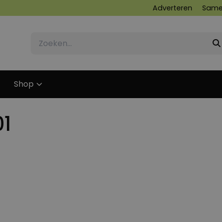
Adverteren
Same
Shop
01