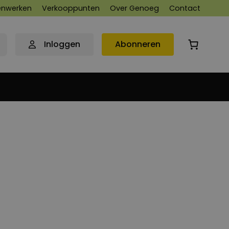
nwerken
Verkooppunten
Over Genoeg
Contact
Inloggen
Abonneren