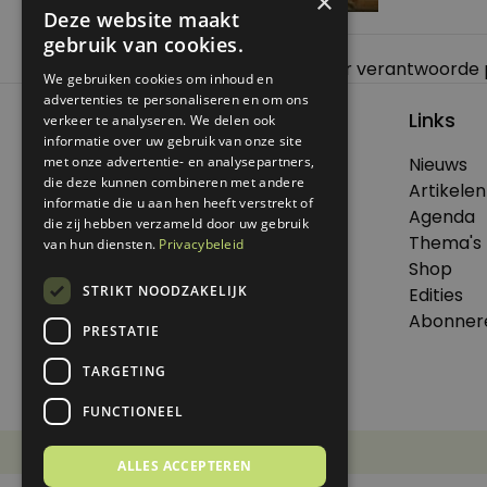
×
Deze website maakt
gebruik van cookies.
Bericht
Previous:
Duurzaam elzenhout voor verantwoorde
We gebruiken cookies om inhoud en
navigatie
advertenties te personaliseren en om ons
Links
verkeer te analyseren. We delen ook
informatie over uw gebruik van onze site
met onze advertentie- en analysepartners,
Nieuws
© 2026 Genoeg .
die deze kunnen combineren met andere
Artikelen
informatie die u aan hen heeft verstrekt of
Alle rechten voorbehouden.
Agenda
die zij hebben verzameld door uw gebruik
Thema's
van hun diensten.
Privacybeleid
Shop
STRIKT NOODZAKELIJK
Edities
Dit is een uitgave van Virtùmedia
Abonner
PRESTATIE
TARGETING
FUNCTIONEEL
Disclaimer
Privacy Statement
ALLES ACCEPTEREN