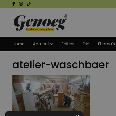
Home
Actueel
Edities
DIY
Thema’s
atelier-waschbaer