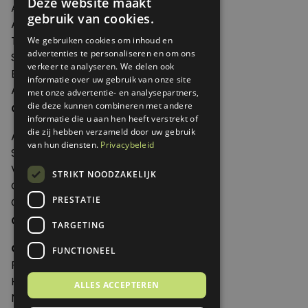
Deze website maakt
Artikelen
gebruik van cookies.
Agenda
Thema's
We gebruiken cookies om inhoud en
advertenties te personaliseren en om ons
Shop
verkeer te analyseren. We delen ook
Edities
informatie over uw gebruik van onze site
Abonneren
met onze advertentie- en analysepartners,
Over Genoeg
die deze kunnen combineren met andere
informatie die u aan hen heeft verstrekt of
die zij hebben verzameld door uw gebruik
Adverteren
van hun diensten.
Privacybeleid
Samenwerken
Verkooppunten
STRIKT NOODZAKELIJK
Over Genoeg
PRESTATIE
Contact
Contactgegevens
TARGETING
Genoeg
FUNCTIONEEL
Postbus 595 - 3700 AN Zeist
Huis ter Heideweg 13 - 3705MA Zeist
ALLES ACCEPTEREN
Nederland