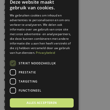
Deze website maakt
Artikelen
gebruik van cookies.
Agenda
Thema's
We gebruiken cookies om inhoud en
advertenties te personaliseren en om ons
Shop
verkeer te analyseren. We delen ook
Edities
informatie over uw gebruik van onze site
Abonneren
met onze advertentie- en analysepartners,
Over Genoeg
die deze kunnen combineren met andere
informatie die u aan hen heeft verstrekt of
die zij hebben verzameld door uw gebruik
Adverteren
van hun diensten.
Privacybeleid
Samenwerken
Verkooppunten
STRIKT NOODZAKELIJK
Over Genoeg
PRESTATIE
Contact
Contactgegevens
TARGETING
Genoeg
FUNCTIONEEL
Postbus 595 - 3700 AN Zeist
Huis ter Heideweg 13 - 3705MA Zeist
ALLES ACCEPTEREN
Nederland