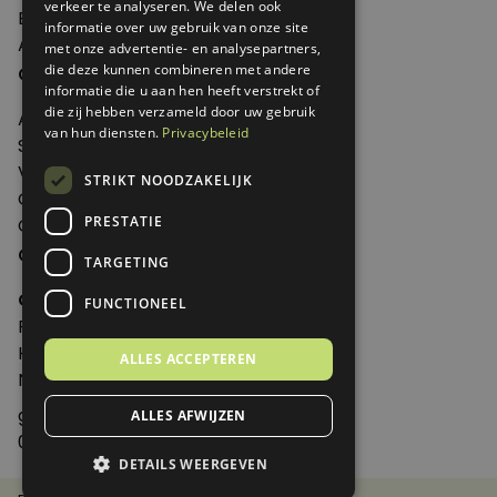
verkeer te analyseren. We delen ook
Edities
informatie over uw gebruik van onze site
Abonneren
met onze advertentie- en analysepartners,
Over Genoeg
die deze kunnen combineren met andere
informatie die u aan hen heeft verstrekt of
die zij hebben verzameld door uw gebruik
Adverteren
van hun diensten.
Privacybeleid
Samenwerken
Verkooppunten
STRIKT NOODZAKELIJK
Over Genoeg
PRESTATIE
Contact
Contactgegevens
TARGETING
Genoeg
FUNCTIONEEL
Postbus 595 - 3700 AN Zeist
Huis ter Heideweg 13 - 3705MA Zeist
ALLES ACCEPTEREN
Nederland
genoeg@spabonneeservice.nl
ALLES AFWIJZEN
088-1102091
DETAILS WEERGEVEN