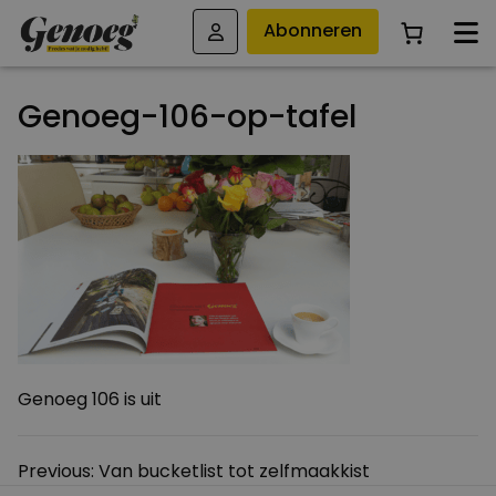
Abonneren
Genoeg-106-op-tafel
Genoeg 106 is uit
Bericht
Previous:
Van bucketlist tot zelfmaakkist