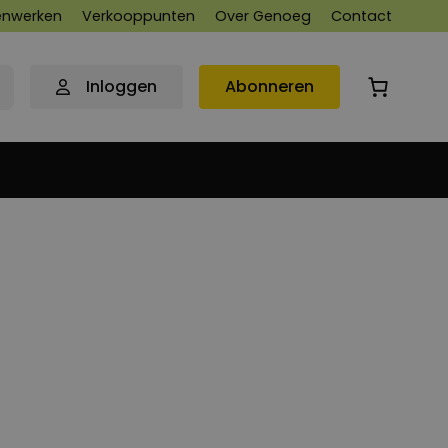
nwerken
Verkooppunten
Over Genoeg
Contact
Inloggen
Abonneren