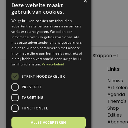
×
Deze website maakt
gebruik van cookies.
We gebruiken cookies om inhoud en
advertenties te personaliseren en om ons
verkeer te analyseren. We delen ook
informatie over uw gebruik van onze site
met onze advertentie- en analysepartners,
die deze kunnen combineren met andere
Bericht
informatie die u aan hen heeft verstrekt of
Previous:
Eenvoudig Leven in Zeven Stappen – 1
die zij hebben verzameld door uw gebruik
navigatie
van hun diensten.
Privacybeleid
Links
STRIKT NOODZAKELIJK
Nieuws
© 2026 Genoeg .
Artikelen
PRESTATIE
Alle rechten voorbehouden.
Agenda
TARGETING
Thema's
Shop
FUNCTIONEEL
Edities
Dit is een uitgave van Virtùmedia
Abonner
ALLES ACCEPTEREN