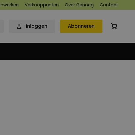
nwerken
Verkooppunten
Over Genoeg
Contact
Inloggen
Abonneren