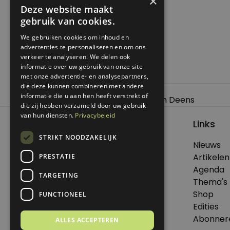
×
Deze website maakt
gebruik van cookies.
We gebruiken cookies om inhoud en
advertenties te personaliseren en om ons
verkeer te analyseren. We delen ook
informatie over uw gebruik van onze site
met onze advertentie- en analysepartners,
die deze kunnen combineren met andere
Bericht
informatie die u aan hen heeft verstrekt of
Previous:
Geluk op z’n Japans of z’n Deens
die zij hebben verzameld door uw gebruik
navigatie
van hun diensten.
Privacybeleid
Links
STRIKT NOODZAKELIJK
Nieuws
© 2026 Genoeg .
Artikelen
PRESTATIE
Alle rechten voorbehouden.
Agenda
TARGETING
Thema's
Shop
FUNCTIONEEL
Edities
Dit is een uitgave van Virtùmedia
Abonner
ALLES ACCEPTEREN