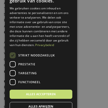
gebruik van cookies.
Agenda
Thema's
We gebruiken cookies om inhoud en
advertenties te personaliseren en om ons
Shop
verkeer te analyseren. We delen ook
Edities
informatie over uw gebruik van onze site
Abonneren
met onze advertentie- en analysepartners,
Over Genoeg
die deze kunnen combineren met andere
informatie die u aan hen heeft verstrekt of
die zij hebben verzameld door uw gebruik
Adverteren
van hun diensten.
Privacybeleid
Samenwerken
Verkooppunten
STRIKT NOODZAKELIJK
Over Genoeg
PRESTATIE
Contact
Contactgegevens
TARGETING
Genoeg
FUNCTIONEEL
Postbus 595 - 3700 AN Zeist
Huis ter Heideweg 13 - 3705MA Zeist
ALLES ACCEPTEREN
Nederland
genoeg@spabonneeservice.nl
ALLES AFWIJZEN