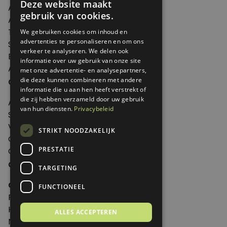
Deze website maakt
Artikelen
gebruik van cookies.
Agenda
Thema's
We gebruiken cookies om inhoud en
advertenties te personaliseren en om ons
Shop
verkeer te analyseren. We delen ook
Edities
informatie over uw gebruik van onze site
Abonneren
met onze advertentie- en analysepartners,
Over Genoeg
die deze kunnen combineren met andere
informatie die u aan hen heeft verstrekt of
die zij hebben verzameld door uw gebruik
Adverteren
van hun diensten.
Privacybeleid
Samenwerken
Verkooppunten
STRIKT NOODZAKELIJK
Over Genoeg
PRESTATIE
Contact
Contactgegevens
TARGETING
Genoeg
FUNCTIONEEL
Postbus 595 - 3700 AN Zeist
Huis ter Heideweg 13 - 3705MA Zeist
ALLES ACCEPTEREN
Nederland