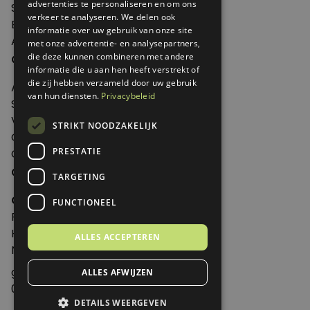
advertenties te personaliseren en om ons
Shop
verkeer te analyseren. We delen ook
Edities
informatie over uw gebruik van onze site
Abonneren
met onze advertentie- en analysepartners,
Over Genoeg
die deze kunnen combineren met andere
informatie die u aan hen heeft verstrekt of
die zij hebben verzameld door uw gebruik
Adverteren
van hun diensten.
Privacybeleid
Samenwerken
Verkooppunten
STRIKT NOODZAKELIJK
Over Genoeg
PRESTATIE
Contact
Contactgegevens
TARGETING
Genoeg
FUNCTIONEEL
Postbus 595 - 3700 AN Zeist
Huis ter Heideweg 13 - 3705MA Zeist
ALLES ACCEPTEREN
Nederland
genoeg@spabonneeservice.nl
ALLES AFWIJZEN
088-1102091
DETAILS WEERGEVEN