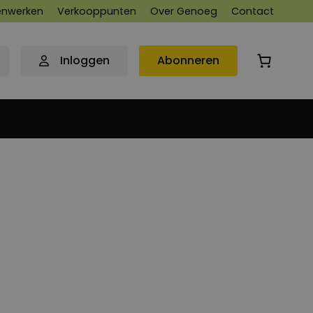
nwerken
Verkooppunten
Over Genoeg
Contact
Inloggen
Abonneren