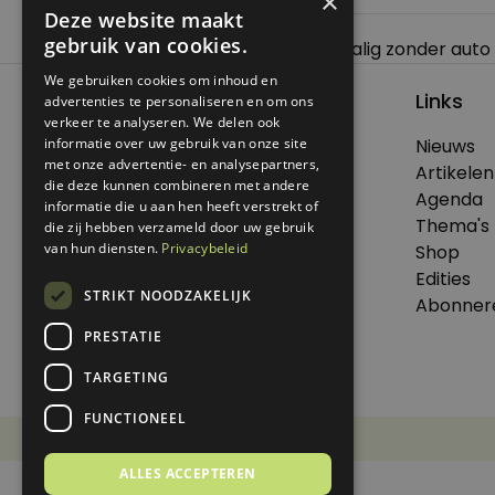
×
Deze website maakt
Bericht
gebruik van cookies.
Previous:
Meer doen met minder: zalig zonder auto 
navigatie
We gebruiken cookies om inhoud en
Links
advertenties te personaliseren en om ons
verkeer te analyseren. We delen ook
informatie over uw gebruik van onze site
Nieuws
© 2026 Genoeg .
met onze advertentie- en analysepartners,
Artikelen
die deze kunnen combineren met andere
Alle rechten voorbehouden.
Agenda
informatie die u aan hen heeft verstrekt of
Thema's
die zij hebben verzameld door uw gebruik
van hun diensten.
Privacybeleid
Shop
Edities
Dit is een uitgave van Virtùmedia
STRIKT NOODZAKELIJK
Abonner
PRESTATIE
TARGETING
FUNCTIONEEL
Disclaimer
Privacy Statement
ALLES ACCEPTEREN