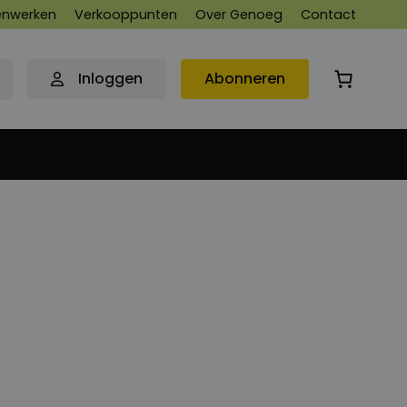
nwerken
Verkooppunten
Over Genoeg
Contact
Inloggen
Abonneren