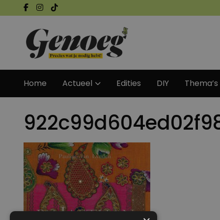
Home
Actueel
Edities
DIY
Thema’s
922c99d604ed02f9