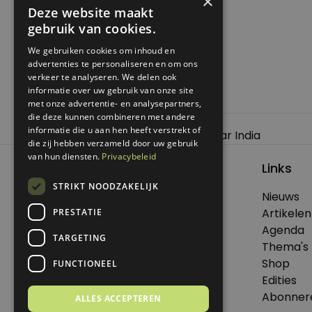
×
Deze website maakt
gebruik van cookies.
We gebruiken cookies om inhoud en
advertenties te personaliseren en om ons
verkeer te analyseren. We delen ook
informatie over uw gebruik van onze site
met onze advertentie- en analysepartners,
die deze kunnen combineren met andere
Bericht
informatie die u aan hen heeft verstrekt of
Previous:
Met Tieme op de fiets naar India
die zij hebben verzameld door uw gebruik
navigatie
van hun diensten.
Privacybeleid
Links
STRIKT NOODZAKELIJK
Nieuws
© 2026 Genoeg .
Artikelen
PRESTATIE
Alle rechten voorbehouden.
Agenda
TARGETING
Thema's
Shop
FUNCTIONEEL
Edities
Dit is een uitgave van Virtùmedia
Abonner
ALLES ACCEPTEREN