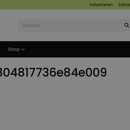
Adverteren
Same
Shop
804817736e84e009