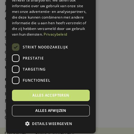
verkeer te analyseren. We delen ook
Edities
informatie over uw gebruik van onze site
Abonneren
met onze advertentie- en analysepartners,
Over Genoeg
die deze kunnen combineren met andere
informatie die u aan hen heeft verstrekt of
die zij hebben verzameld door uw gebruik
Adverteren
van hun diensten.
Privacybeleid
Samenwerken
Verkooppunten
STRIKT NOODZAKELIJK
Over Genoeg
PRESTATIE
Contact
Contactgegevens
TARGETING
Genoeg
FUNCTIONEEL
Postbus 595 - 3700 AN Zeist
Huis ter Heideweg 13 - 3705MA Zeist
ALLES ACCEPTEREN
Nederland
genoeg@spabonneeservice.nl
ALLES AFWIJZEN
088-1102091
DETAILS WEERGEVEN
Disclaimer
Privacy Statement