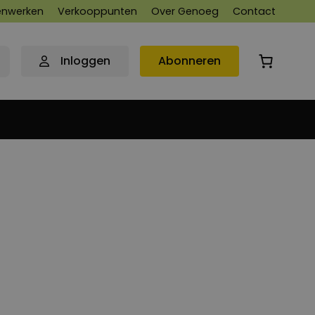
nwerken
Verkooppunten
Over Genoeg
Contact
Inloggen
Abonneren