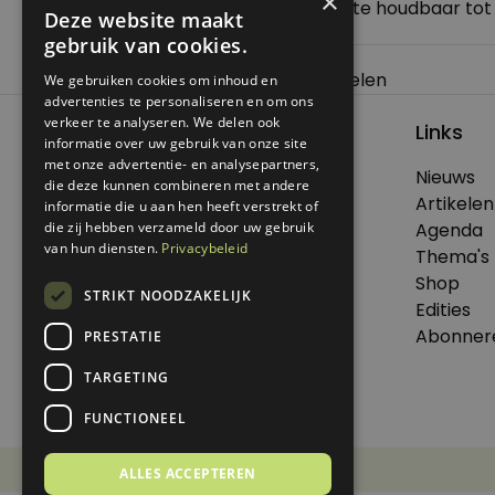
×
Aardappel met gezichtje, ten minste houdbaar tot
Deze website maakt
gebruik van cookies.
Bericht
Previous:
Over de datum: aardappelen
We gebruiken cookies om inhoud en
advertenties te personaliseren en om ons
navigatie
verkeer te analyseren. We delen ook
Links
informatie over uw gebruik van onze site
met onze advertentie- en analysepartners,
Nieuws
die deze kunnen combineren met andere
© 2026 Genoeg .
Artikelen
informatie die u aan hen heeft verstrekt of
Alle rechten voorbehouden.
die zij hebben verzameld door uw gebruik
Agenda
van hun diensten.
Privacybeleid
Thema's
Shop
STRIKT NOODZAKELIJK
Edities
Dit is een uitgave van Virtùmedia
Abonner
PRESTATIE
TARGETING
FUNCTIONEEL
Disclaimer
Privacy Statement
ALLES ACCEPTEREN