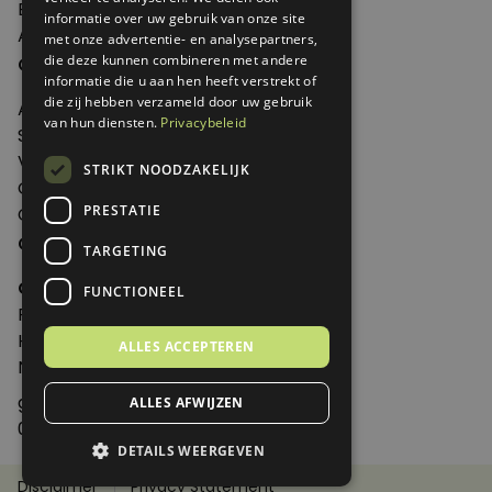
Edities
informatie over uw gebruik van onze site
Abonneren
met onze advertentie- en analysepartners,
Over Genoeg
die deze kunnen combineren met andere
informatie die u aan hen heeft verstrekt of
die zij hebben verzameld door uw gebruik
Adverteren
van hun diensten.
Privacybeleid
Samenwerken
Verkooppunten
STRIKT NOODZAKELIJK
Over Genoeg
PRESTATIE
Contact
Contactgegevens
TARGETING
Genoeg
FUNCTIONEEL
Postbus 595 - 3700 AN Zeist
Huis ter Heideweg 13 - 3705MA Zeist
ALLES ACCEPTEREN
Nederland
genoeg@spabonneeservice.nl
ALLES AFWIJZEN
088-1102091
DETAILS WEERGEVEN
Disclaimer
Privacy Statement