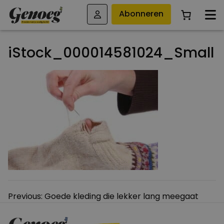
Abonneren
iStock_000014581024_Small
Bericht
Previous:
Goede kleding die lekker lang meegaat
navigatie