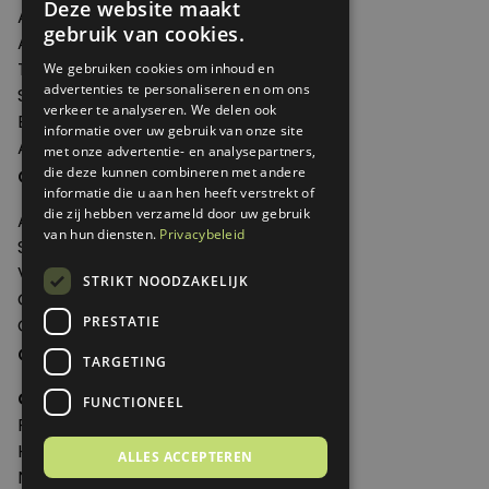
Deze website maakt
Artikelen
gebruik van cookies.
Agenda
Thema's
We gebruiken cookies om inhoud en
advertenties te personaliseren en om ons
Shop
verkeer te analyseren. We delen ook
Edities
informatie over uw gebruik van onze site
Abonneren
met onze advertentie- en analysepartners,
Over Genoeg
die deze kunnen combineren met andere
informatie die u aan hen heeft verstrekt of
die zij hebben verzameld door uw gebruik
Adverteren
van hun diensten.
Privacybeleid
Samenwerken
Verkooppunten
STRIKT NOODZAKELIJK
Over Genoeg
PRESTATIE
Contact
Contactgegevens
TARGETING
Genoeg
FUNCTIONEEL
Postbus 595 - 3700 AN Zeist
Huis ter Heideweg 13 - 3705MA Zeist
ALLES ACCEPTEREN
Nederland