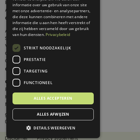
Edities
informatie over uw gebruik van onze site
Abonneren
met onze advertentie- en analysepartners,
Over Genoeg
die deze kunnen combineren met andere
informatie die u aan hen heeft verstrekt of
die zij hebben verzameld door uw gebruik
Adverteren
van hun diensten.
Privacybeleid
Samenwerken
Verkooppunten
STRIKT NOODZAKELIJK
Over Genoeg
PRESTATIE
Contact
Contactgegevens
TARGETING
Genoeg
FUNCTIONEEL
Postbus 595 - 3700 AN Zeist
Huis ter Heideweg 13 - 3705MA Zeist
ALLES ACCEPTEREN
Nederland
genoeg@spabonneeservice.nl
ALLES AFWIJZEN
088-1102091
DETAILS WEERGEVEN
Disclaimer
Privacy Statement