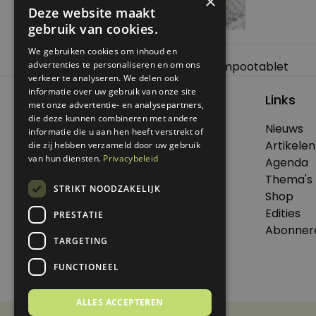
×
Deze website maakt
gebruik van cookies.
We gebruiken cookies om inhoud en
Bericht
advertenties te personaliseren en om ons
Previous:
DIY Kokos-geranium shampootablet
verkeer te analyseren. We delen ook
navigatie
informatie over uw gebruik van onze site
Links
met onze advertentie- en analysepartners,
die deze kunnen combineren met andere
Nieuws
informatie die u aan hen heeft verstrekt of
© 2026 Genoeg .
Artikelen
die zij hebben verzameld door uw gebruik
Alle rechten voorbehouden.
van hun diensten.
Privacybeleid
Agenda
Thema's
STRIKT NOODZAKELIJK
Shop
Edities
PRESTATIE
Dit is een uitgave van Virtùmedia
Abonner
TARGETING
FUNCTIONEEL
ALLES ACCEPTEREN
Disclaimer
Privacy Statement