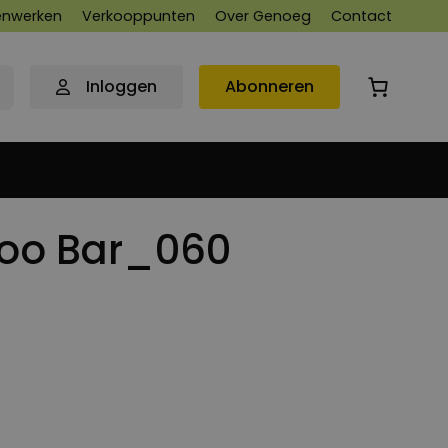
nwerken
Verkooppunten
Over Genoeg
Contact
Inloggen
Abonneren
poo Bar_060