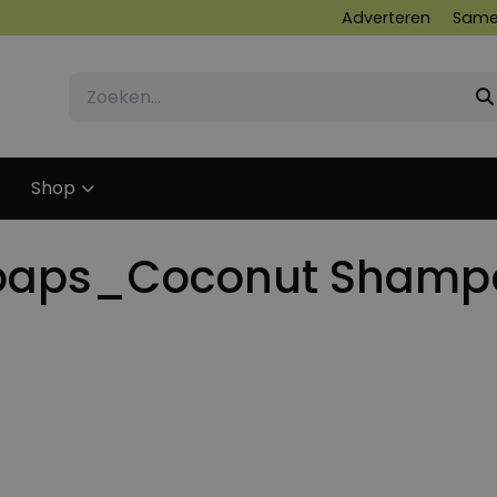
Adverteren
Same
Shop
l Soaps_Coconut Sham