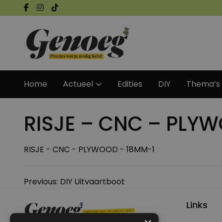
Home
Actueel
Edities
DIY
Thema’s
RISJE – CNC – PLY
RISJE - CNC - PLYWOOD - 18MM-1
Bericht
Previous:
DIY Uitvaartboot
navigatie
Links