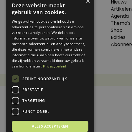
×
Nieuws
Deze website maakt
© 2026 Genoeg .
Artikelen
gebruik van cookies.
Alle rechten voorbehouden.
Agenda
We gebruiken cookies om inhoud en
Thema's
advertenties te personaliseren en om ons
Shop
verkeer te analyseren. We delen ook
Edities
informatie over uw gebruik van onze site
Dit is een uitgave van Virtùmedia
Abonner
met onze advertentie- en analysepartners,
die deze kunnen combineren met andere
informatie die u aan hen heeft verstrekt of
die zij hebben verzameld door uw gebruik
van hun diensten.
Privacybeleid
STRIKT NOODZAKELIJK
Disclaimer
Privacy Statement
PRESTATIE
TARGETING
FUNCTIONEEL
ALLES ACCEPTEREN