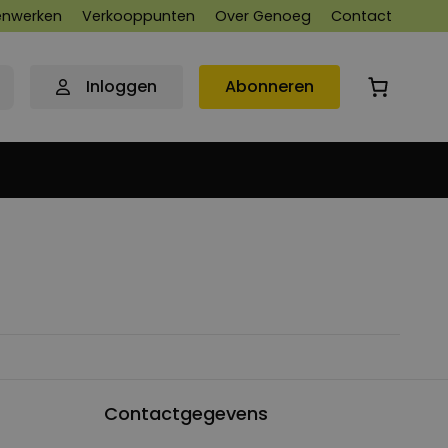
nwerken
Verkooppunten
Over Genoeg
Contact
Inloggen
Abonneren
Contactgegevens