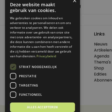
×
Deze website maakt
Eeuwigdurende kalender – Genoeg
gebruik van cookies.
We gebruiken cookies om inhoud en
Bericht
Previous:
Eeuwigdurende kalender
advertenties te personaliseren en om ons
navigatie
verkeer te analyseren. We delen ook
informatie over uw gebruik van onze site
Links
met onze advertentie- en analysepartners,
die deze kunnen combineren met andere
Nieuws
informatie die u aan hen heeft verstrekt of
© 2026 Genoeg .
Artikelen
die zij hebben verzameld door uw gebruik
Alle rechten voorbehouden.
Agenda
van hun diensten.
Privacybeleid
Thema's
STRIKT NOODZAKELIJK
Shop
Edities
PRESTATIE
Dit is een uitgave van Virtùmedia
Abonner
TARGETING
FUNCTIONEEL
ALLES ACCEPTEREN
Disclaimer
Privacy Statement