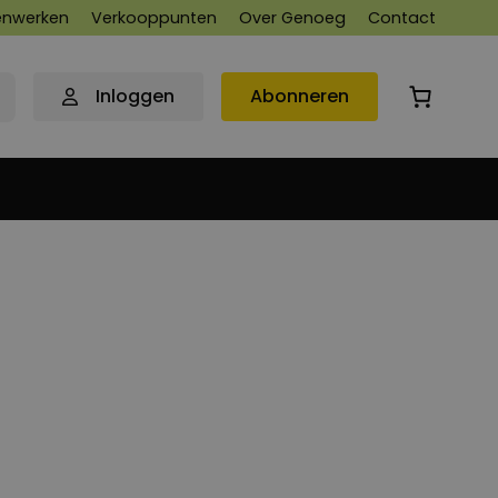
nwerken
Verkooppunten
Over Genoeg
Contact
Inloggen
Abonneren