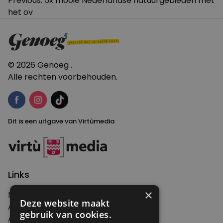
Bericht
Previous:
5x mooie Nederlandse natuurgebieden met
het ov
navigatie
© 2026 Genoeg .
Alle rechten voorbehouden.
Dit is een uitgave van Virtùmedia
Links
×
Nieuws
Deze website maakt
Artikelen
gebruik van cookies.
Agenda