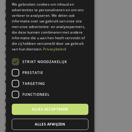
Thema's
We gebruiken cookies om inhoud en
advertenties te personaliseren en om ons
Shop
verkeer te analyseren. We delen ook
Edities
informatie over uw gebruik van onze site
Abonneren
met onze advertentie- en analysepartners,
Over Genoeg
die deze kunnen combineren met andere
informatie die u aan hen heeft verstrekt of
die zij hebben verzameld door uw gebruik
Adverteren
van hun diensten.
Privacybeleid
Samenwerken
Verkooppunten
STRIKT NOODZAKELIJK
Over Genoeg
PRESTATIE
Contact
Contactgegevens
TARGETING
Genoeg
FUNCTIONEEL
Postbus 595 - 3700 AN Zeist
Huis ter Heideweg 13 - 3705MA Zeist
ALLES ACCEPTEREN
Nederland
genoeg@spabonneeservice.nl
ALLES AFWIJZEN
088-1102091