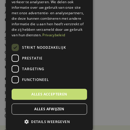
verkeer te analyseren. We delen ook
Edities
informatie over uw gebruik van onze site
Abonneren
met onze advertentie- en analysepartners,
Over Genoeg
die deze kunnen combineren met andere
informatie die u aan hen heeft verstrekt of
die zij hebben verzameld door uw gebruik
Adverteren
van hun diensten.
Privacybeleid
Samenwerken
Verkooppunten
STRIKT NOODZAKELIJK
Over Genoeg
PRESTATIE
Contact
Contactgegevens
TARGETING
Genoeg
FUNCTIONEEL
Postbus 595 - 3700 AN Zeist
Huis ter Heideweg 13 - 3705MA Zeist
ALLES ACCEPTEREN
Nederland
genoeg@spabonneeservice.nl
ALLES AFWIJZEN
088-1102091
DETAILS WEERGEVEN