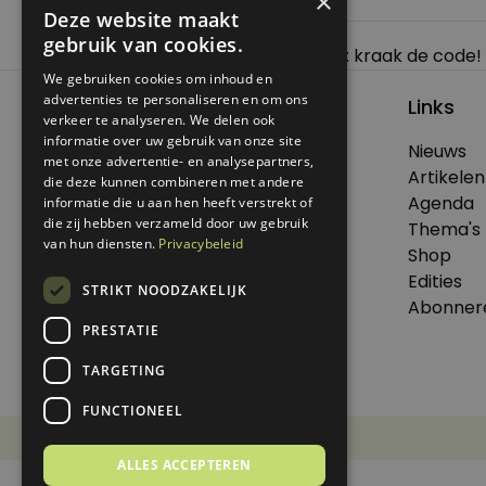
×
Deze website maakt
gebruik van cookies.
Bericht
Previous:
Iets te doen zonder poen: kraak de code!
navigatie
We gebruiken cookies om inhoud en
advertenties te personaliseren en om ons
Links
verkeer te analyseren. We delen ook
informatie over uw gebruik van onze site
Nieuws
met onze advertentie- en analysepartners,
© 2026 Genoeg .
Artikelen
die deze kunnen combineren met andere
Alle rechten voorbehouden.
Agenda
informatie die u aan hen heeft verstrekt of
die zij hebben verzameld door uw gebruik
Thema's
van hun diensten.
Privacybeleid
Shop
Edities
STRIKT NOODZAKELIJK
Dit is een uitgave van Virtùmedia
Abonner
PRESTATIE
TARGETING
FUNCTIONEEL
Disclaimer
Privacy Statement
ALLES ACCEPTEREN