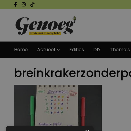
Home
Actueel
Edities
DIY
Thema’s
breinkrakerzonderp