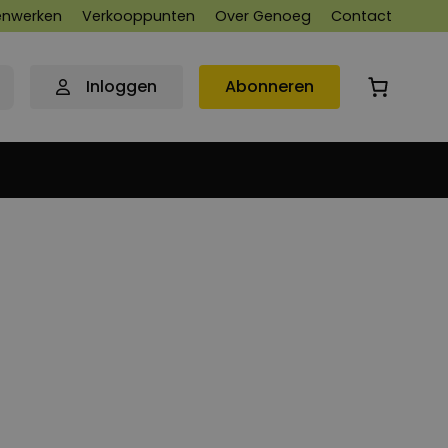
nwerken
Verkooppunten
Over Genoeg
Contact
Inloggen
Abonneren