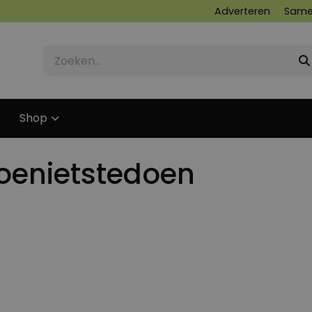
Adverteren
Same
Shop
oenietstedoen