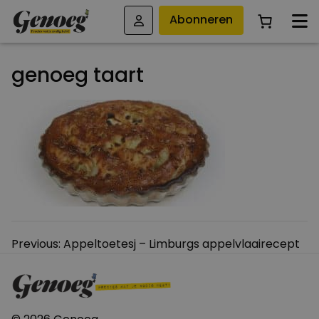
Abonneren
genoeg taart
Bericht
Previous:
Appeltoetesj – Limburgs appelvlaairecept
navigatie