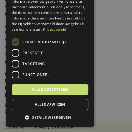
informatie over uw gebruik van onze site
Abonneren
met onze advertentie- en analysepartners,
Over Genoeg
die deze kunnen combineren met andere
informatie die u aan hen heeft verstrekt of
die zij hebben verzameld door uw gebruik
Adverteren
van hun diensten.
Privacybeleid
Samenwerken
Verkooppunten
STRIKT NOODZAKELIJK
Over Genoeg
PRESTATIE
Contact
Contactgegevens
TARGETING
Genoeg
FUNCTIONEEL
Postbus 595 - 3700 AN Zeist
Huis ter Heideweg 13 - 3705MA Zeist
ALLES ACCEPTEREN
Nederland
genoeg@spabonneeservice.nl
ALLES AFWIJZEN
088-1102091
DETAILS WEERGEVEN
Disclaimer
Privacy Statement