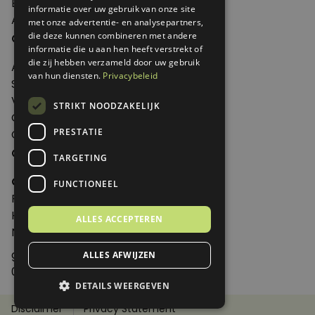
Edities
informatie over uw gebruik van onze site
Abonneren
met onze advertentie- en analysepartners,
Over Genoeg
die deze kunnen combineren met andere
informatie die u aan hen heeft verstrekt of
die zij hebben verzameld door uw gebruik
Adverteren
van hun diensten.
Privacybeleid
Samenwerken
Verkooppunten
STRIKT NOODZAKELIJK
Over Genoeg
PRESTATIE
Contact
Contactgegevens
TARGETING
Genoeg
FUNCTIONEEL
Postbus 595 - 3700 AN Zeist
Huis ter Heideweg 13 - 3705MA Zeist
ALLES ACCEPTEREN
Nederland
genoeg@spabonneeservice.nl
ALLES AFWIJZEN
088-1102091
DETAILS WEERGEVEN
Disclaimer
Privacy Statement