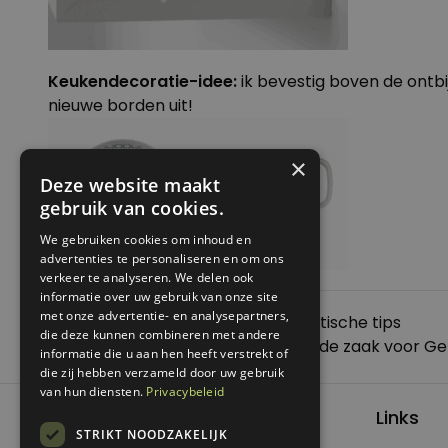
Keukendecoratie-idee:
ik bevestig boven de ontbij
nieuwe borden uit!
×
Deze website maakt
gebruik van cookies.
We gebruiken cookies om inhoud en
advertenties te personaliseren en om ons
verkeer te analyseren. We delen ook
informatie over uw gebruik van onze site
met onze advertentie- en analysepartners,
Posted in
Koken met Genoeg
,
Praktische tips
die deze kunnen combineren met andere
Bericht
Previous:
Een elektrische auto van de zaak voor G
informatie die u aan hen heeft verstrekt of
navigatie
Next:
Over de datum: koffie
die zij hebben verzameld door uw gebruik
van hun diensten.
Privacybeleid
Links
STRIKT NOODZAKELIJK