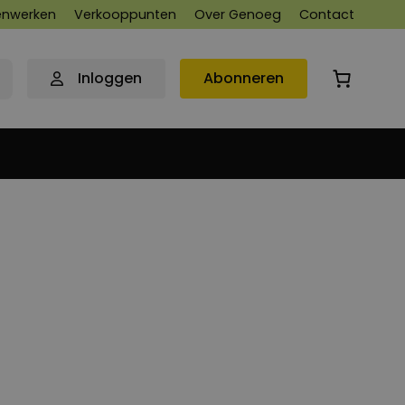
nwerken
Verkooppunten
Over Genoeg
Contact
Inloggen
Abonneren