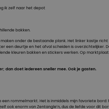
g ik zelf naar het depot
hillende bakken.
e maken onder de bestaande plank. Het linker kastje richt
ter een deurtje en het afval scheiden is overzichtelijker
hillende kleuren bakken en stickers werken. Op marktpla
er; dan doet iedereen sneller mee. Ook je gasten.
p een rommelmarkt. Het is inmiddels mijn favoriete bord:
u zelf ook enorm van
Zentangle’n
, dus de liefde voor dit bor