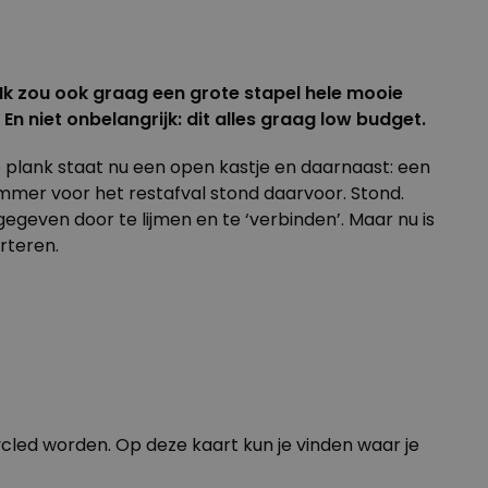
 Ik zou ook graag een grote stapel hele mooie
n niet onbelangrijk: dit alles graag low budget.
e plank staat nu een open kastje en daarnaast: een
mmer voor het restafval stond daarvoor. Stond.
geven door te lijmen en te ‘verbinden’. Maar nu is
orteren.
cycled worden. Op
deze kaart
kun je vinden waar je