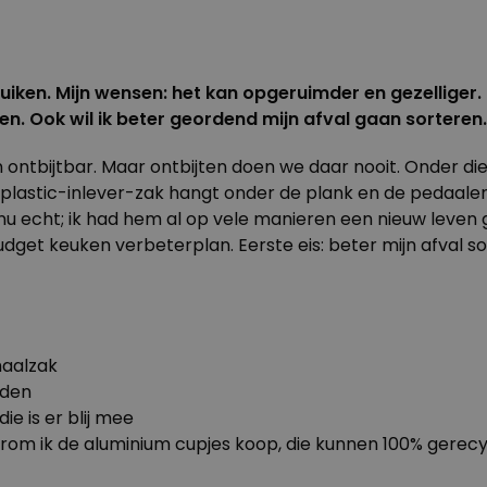
uiken. Mijn wensen: het kan opgeruimder en gezelliger.
. Ook wil ik beter geordend mijn afval gaan sorteren. E
 ontbijtbar. Maar ontbijten doen we daar nooit. Onder di
 plastic-inlever-zak hangt onder de plank en de pedaale
echt; ik had hem al op vele manieren een nieuw leven ge
budget keuken verbeterplan. Eerste eis: beter mijn afval s
haalzak
nden
e is er blij mee
waarom ik de aluminium cupjes koop, die kunnen 100% gere