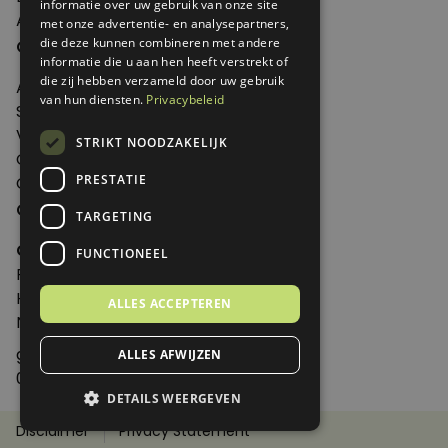
informatie over uw gebruik van onze site
Abonneren
met onze advertentie- en analysepartners,
Over Genoeg
die deze kunnen combineren met andere
informatie die u aan hen heeft verstrekt of
die zij hebben verzameld door uw gebruik
Adverteren
van hun diensten.
Privacybeleid
Samenwerken
Verkooppunten
STRIKT NOODZAKELIJK
Over Genoeg
PRESTATIE
Contact
Contactgegevens
TARGETING
Genoeg
FUNCTIONEEL
Postbus 595 - 3700 AN Zeist
Huis ter Heideweg 13 - 3705MA Zeist
ALLES ACCEPTEREN
Nederland
genoeg@spabonneeservice.nl
ALLES AFWIJZEN
088-1102091
DETAILS WEERGEVEN
Disclaimer
Privacy Statement