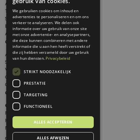
gebruik van cookies.
Agenda
Thema's
We gebruiken cookies om inhoud en
advertenties te personaliseren en om ons
Shop
verkeer te analyseren. We delen ook
Edities
informatie over uw gebruik van onze site
Abonneren
met onze advertentie- en analysepartners,
Over Genoeg
die deze kunnen combineren met andere
informatie die u aan hen heeft verstrekt of
die zij hebben verzameld door uw gebruik
Adverteren
van hun diensten.
Privacybeleid
Samenwerken
Verkooppunten
STRIKT NOODZAKELIJK
Over Genoeg
PRESTATIE
Contact
Contactgegevens
TARGETING
Genoeg
FUNCTIONEEL
Postbus 595 - 3700 AN Zeist
Huis ter Heideweg 13 - 3705MA Zeist
ALLES ACCEPTEREN
Nederland
genoeg@spabonneeservice.nl
ALLES AFWIJZEN