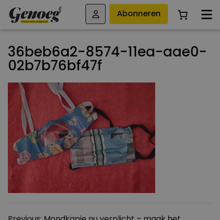
Abonneren
36beb6a2-8574-11ea-aae0-
02b7b76bf47f
Bericht
Previous:
Mondkapje nu verplicht – maak het