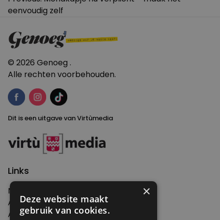
eenvoudig zelf
navigatie
© 2026 Genoeg .
Alle rechten voorbehouden.
Dit is een uitgave van Virtùmedia
Links
×
Nieuws
Deze website maakt
Artikelen
gebruik van cookies.
Agenda