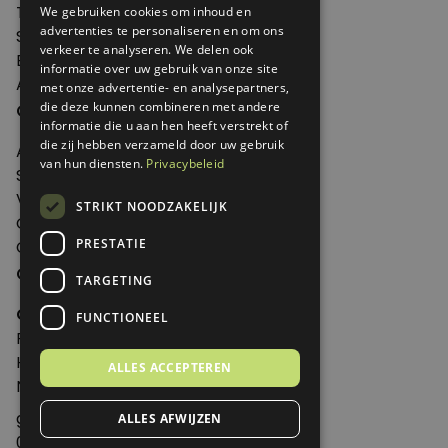
Thema's
We gebruiken cookies om inhoud en
advertenties te personaliseren en om ons
Shop
verkeer te analyseren. We delen ook
Edities
informatie over uw gebruik van onze site
Abonneren
met onze advertentie- en analysepartners,
Over Genoeg
die deze kunnen combineren met andere
informatie die u aan hen heeft verstrekt of
die zij hebben verzameld door uw gebruik
Adverteren
van hun diensten.
Privacybeleid
Samenwerken
Verkooppunten
STRIKT NOODZAKELIJK
Over Genoeg
PRESTATIE
Contact
Contactgegevens
TARGETING
Genoeg
FUNCTIONEEL
Postbus 595 - 3700 AN Zeist
Huis ter Heideweg 13 - 3705MA Zeist
ALLES ACCEPTEREN
Nederland
genoeg@spabonneeservice.nl
ALLES AFWIJZEN
088-1102091