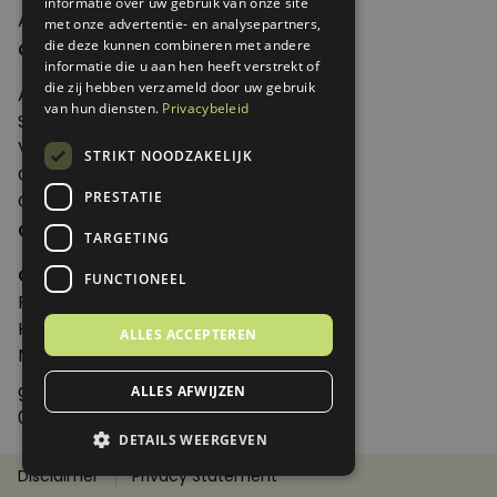
informatie over uw gebruik van onze site
Abonneren
met onze advertentie- en analysepartners,
Over Genoeg
die deze kunnen combineren met andere
informatie die u aan hen heeft verstrekt of
die zij hebben verzameld door uw gebruik
Adverteren
van hun diensten.
Privacybeleid
Samenwerken
Verkooppunten
STRIKT NOODZAKELIJK
Over Genoeg
PRESTATIE
Contact
Contactgegevens
TARGETING
Genoeg
FUNCTIONEEL
Postbus 595 - 3700 AN Zeist
Huis ter Heideweg 13 - 3705MA Zeist
ALLES ACCEPTEREN
Nederland
genoeg@spabonneeservice.nl
ALLES AFWIJZEN
088-1102091
DETAILS WEERGEVEN
Disclaimer
Privacy Statement