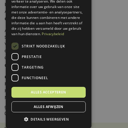
verkeer te analyseren. We delen ook
Edities
informatie over uw gebruik van onze site
Abonneren
met onze advertentie- en analysepartners,
Over Genoeg
die deze kunnen combineren met andere
informatie die u aan hen heeft verstrekt of
die zij hebben verzameld door uw gebruik
Adverteren
van hun diensten.
Privacybeleid
Samenwerken
Verkooppunten
STRIKT NOODZAKELIJK
Over Genoeg
PRESTATIE
Contact
Contactgegevens
TARGETING
Genoeg
FUNCTIONEEL
Postbus 595 - 3700 AN Zeist
Huis ter Heideweg 13 - 3705MA Zeist
ALLES ACCEPTEREN
Nederland
genoeg@spabonneeservice.nl
ALLES AFWIJZEN
088-1102091
DETAILS WEERGEVEN