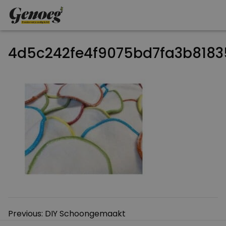
4d5c242fe4f9075bd7fa3b818
Bericht
Previous:
DIY Schoongemaakt