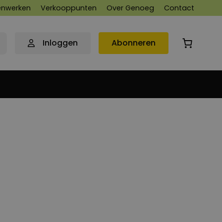
nwerken
Verkooppunten
Over Genoeg
Contact
Inloggen
Abonneren