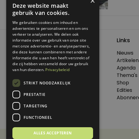
×
Deze website maakt
gebruik van cookies.
We gebruiken cookies om inhoud en
Bericht
Previous:
Zuinig zaaien
advertenties te personaliseren en om ons
navigatie
verkeer te analyseren. We delen ook
Links
informatie over uw gebruik van onze site
met onze advertentie- en analysepartners,
die deze kunnen combineren met andere
Nieuws
© 2026 Genoeg .
informatie die u aan hen heeft verstrekt of
Artikelen
die zij hebben verzameld door uw gebruik
Alle rechten voorbehouden.
Agenda
van hun diensten.
Privacybeleid
Thema's
Shop
STRIKT NOODZAKELIJK
Edities
Dit is een uitgave van Virtùmedia
PRESTATIE
Abonner
TARGETING
FUNCTIONEEL
ALLES ACCEPTEREN
Disclaimer
Privacy Statement