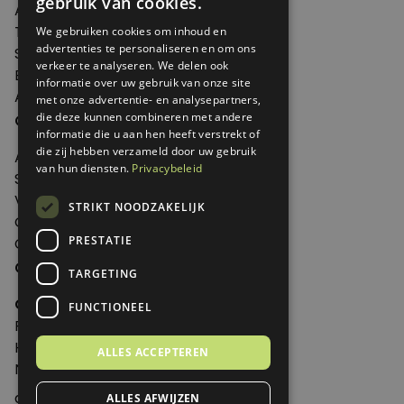
gebruik van cookies.
Agenda
Thema's
We gebruiken cookies om inhoud en
advertenties te personaliseren en om ons
Shop
verkeer te analyseren. We delen ook
Edities
informatie over uw gebruik van onze site
Abonneren
met onze advertentie- en analysepartners,
Over Genoeg
die deze kunnen combineren met andere
informatie die u aan hen heeft verstrekt of
die zij hebben verzameld door uw gebruik
Adverteren
van hun diensten.
Privacybeleid
Samenwerken
Verkooppunten
STRIKT NOODZAKELIJK
Over Genoeg
PRESTATIE
Contact
Contactgegevens
TARGETING
Genoeg
FUNCTIONEEL
Postbus 595 - 3700 AN Zeist
Huis ter Heideweg 13 - 3705MA Zeist
ALLES ACCEPTEREN
Nederland
genoeg@spabonneeservice.nl
ALLES AFWIJZEN