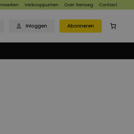
nwerken
Verkooppunten
Over Genoeg
Contact
Inloggen
Abonneren