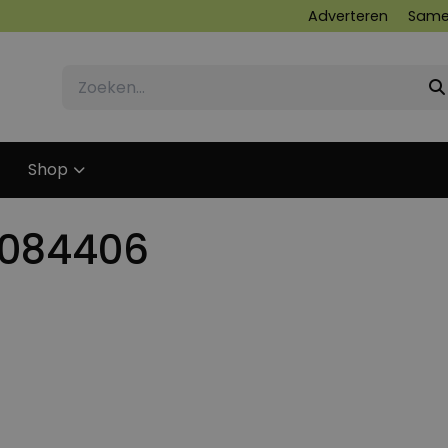
Adverteren
Same
Shop
1084406