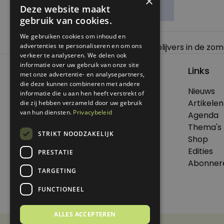
×
Deze website maakt
gebruik van cookies.
We gebruiken cookies om inhoud en
Bericht
advertenties te personaliseren en om ons
Previous:
Creatieve tips voor thuisblijvers in de zo
verkeer te analyseren. We delen ook
navigatie
informatie over uw gebruik van onze site
Links
met onze advertentie- en analysepartners,
die deze kunnen combineren met andere
Nieuws
informatie die u aan hen heeft verstrekt of
© 2026 Genoeg .
Artikelen
die zij hebben verzameld door uw gebruik
Alle rechten voorbehouden.
van hun diensten.
Privacybeleid
Agenda
Thema's
STRIKT NOODZAKELIJK
Shop
Edities
PRESTATIE
Dit is een uitgave van Virtùmedia
Abonner
TARGETING
FUNCTIONEEL
ALLES ACCEPTEREN
Disclaimer
Privacy Statement