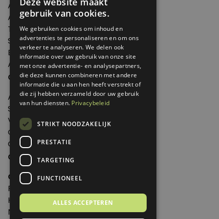
Deze website maakt
Artikelen
gebruik van cookies.
Agenda
Thema's
We gebruiken cookies om inhoud en
advertenties te personaliseren en om ons
Shop
verkeer te analyseren. We delen ook
Edities
informatie over uw gebruik van onze site
Abonneren
met onze advertentie- en analysepartners,
Over Genoeg
die deze kunnen combineren met andere
informatie die u aan hen heeft verstrekt of
die zij hebben verzameld door uw gebruik
Adverteren
van hun diensten.
Privacybeleid
Samenwerken
Verkooppunten
STRIKT NOODZAKELIJK
Over Genoeg
PRESTATIE
Contact
Contactgegevens
TARGETING
Genoeg
FUNCTIONEEL
Postbus 595 - 3700 AN Zeist
Huis ter Heideweg 13 - 3705MA Zeist
ALLES ACCEPTEREN
Nederland