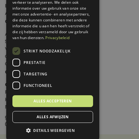
verkeer te analyseren. We delen ook
Edities
informatie over uw gebruik van onze site
Abonneren
met onze advertentie- en analysepartners,
Over Genoeg
die deze kunnen combineren met andere
informatie die u aan hen heeft verstrekt of
die zij hebben verzameld door uw gebruik
Adverteren
van hun diensten.
Privacybeleid
Samenwerken
Verkooppunten
STRIKT NOODZAKELIJK
Over Genoeg
PRESTATIE
Contact
Contactgegevens
TARGETING
Genoeg
FUNCTIONEEL
Postbus 595 - 3700 AN Zeist
Huis ter Heideweg 13 - 3705MA Zeist
ALLES ACCEPTEREN
Nederland
genoeg@spabonneeservice.nl
ALLES AFWIJZEN
088-1102091
DETAILS WEERGEVEN