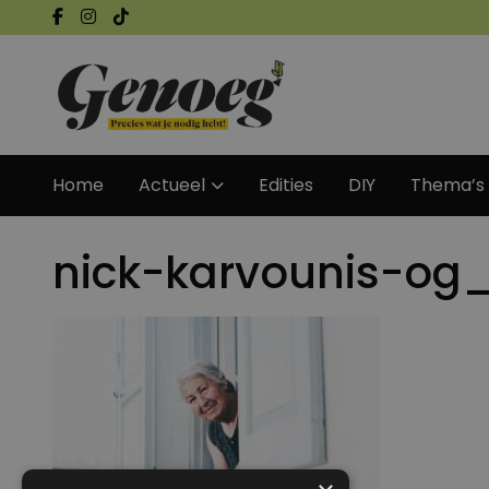
Home
Actueel
Edities
DIY
Thema’s
nick-karvounis-og