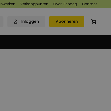
nwerken
Verkooppunten
Over Genoeg
Contact
Inloggen
Abonneren