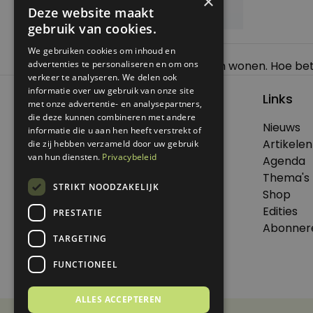
×
Deze website maakt
gebruik van cookies.
We gebruiken cookies om inhoud en
Bericht
advertenties te personaliseren en om ons
Previous:
Zorg nodig en thuis blijven wonen. Hoe bet
verkeer te analyseren. We delen ook
navigatie
informatie over uw gebruik van onze site
Links
met onze advertentie- en analysepartners,
die deze kunnen combineren met andere
Nieuws
informatie die u aan hen heeft verstrekt of
© 2026 Genoeg .
Artikelen
die zij hebben verzameld door uw gebruik
Alle rechten voorbehouden.
van hun diensten.
Privacybeleid
Agenda
Thema's
STRIKT NOODZAKELIJK
Shop
Edities
PRESTATIE
Dit is een uitgave van Virtùmedia
Abonner
TARGETING
FUNCTIONEEL
ALLES ACCEPTEREN
Disclaimer
Privacy Statement