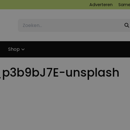
Adverteren
Same
Shop
_p3b9bJ7E-unsplash