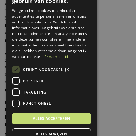
gebruik van cookies.
Agenda
Thema's
We gebruiken cookies om inhoud en
advertenties te personaliseren en om ons
Shop
verkeer te analyseren. We delen ook
Edities
informatie over uw gebruik van onze site
Abonneren
met onze advertentie- en analysepartners,
Over Genoeg
die deze kunnen combineren met andere
informatie die u aan hen heeft verstrekt of
die zij hebben verzameld door uw gebruik
Adverteren
van hun diensten.
Privacybeleid
Samenwerken
Verkooppunten
STRIKT NOODZAKELIJK
Over Genoeg
PRESTATIE
Contact
Contactgegevens
TARGETING
Genoeg
FUNCTIONEEL
Postbus 595 - 3700 AN Zeist
Huis ter Heideweg 13 - 3705MA Zeist
ALLES ACCEPTEREN
Nederland
genoeg@spabonneeservice.nl
ALLES AFWIJZEN